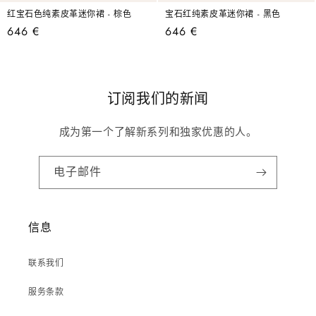
红宝石色纯素皮革迷你裙 - 棕色
宝石红纯素皮革迷你裙 - 黑色
常
646 €
常
646 €
规
规
价
价
格
格
订阅我们的新闻
成为第一个了解新系列和独家优惠的人。
电子邮件
信息
联系我们
服务条款