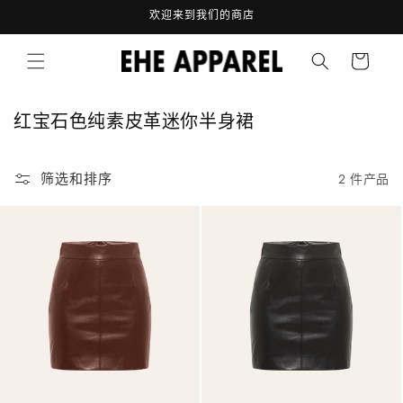
跳到内
欢迎来到我们的商店
容
购
物
车
收
红宝石色纯素皮革迷你半身裙
藏
:
筛选和排序
2 件产品