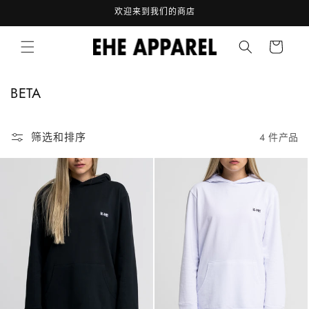
跳到内
欢迎来到我们的商店
容
购
物
车
收
BETA
藏
:
筛选和排序
4 件产品