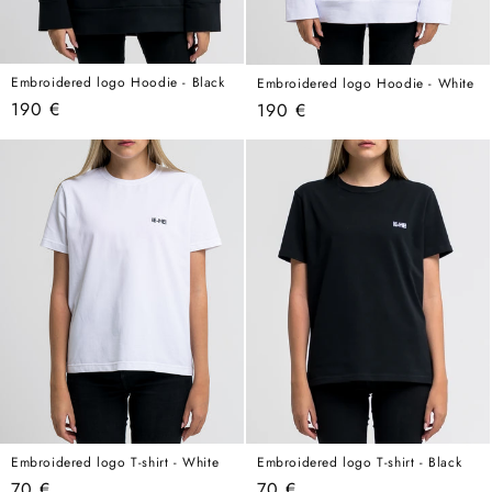
Embroidered logo Hoodie - Black
Embroidered logo Hoodie - White
常
190 €
常
190 €
规
规
价
价
格
格
Embroidered logo T-shirt - Black
Embroidered logo T-shirt - White
常
70 €
常
70 €