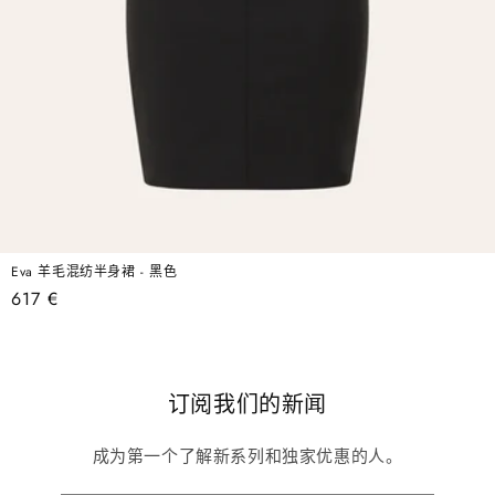
Eva 羊毛混纺半身裙 - 黑色
常
617 €
规
价
格
订阅我们的新闻
成为第一个了解新系列和独家优惠的人。