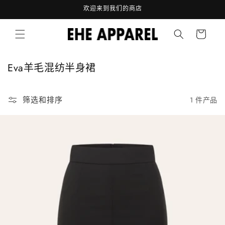
跳到内
欢迎来到我们的商店
容
购
物
车
收
Eva羊毛混纺半身裙
藏
:
筛选和排序
1 件产品